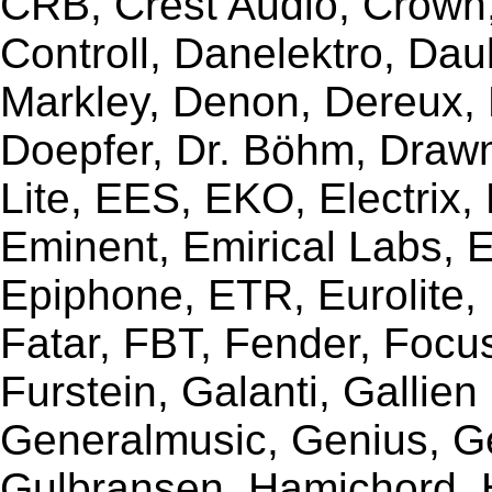
CRB, Crest Audio, Crow
Controll, Danelektro, Da
Markley, Denon, Dereux, 
Doepfer, Dr. Böhm, Draw
Lite, EES, EKO, Electrix,
Eminent, Emirical Labs, 
Epiphone, ETR, Eurolite, E
Fatar, FBT, Fender, Focu
Furstein, Galanti, Gallie
Generalmusic, Genius, G
Gulbransen, Hamichord,