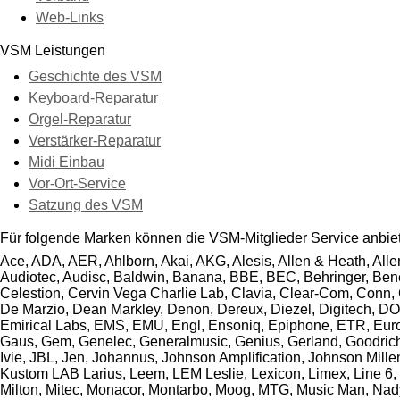
Web-Links
VSM Leistungen
Geschichte des VSM
Keyboard-Reparatur
Orgel-Reparatur
Verstärker-Reparatur
Midi Einbau
Vor-Ort-Service
Satzung des VSM
Für folgende Marken können die VSM-Mitglieder Service anbie
Ace, ADA, AER, Ahlborn, Akai, AKG, Alesis, Allen & Heath, Alle
Audiotec, Audisc, Baldwin, Banana, BBE, BEC, Behringer, Bened
Celestion, Cervin Vega Charlie Lab, Clavia, Clear-Com, Conn,
De Marzio, Dean Markley, Denon, Dereux, Diezel, Digitech, DO
Emirical Labs, EMS, EMU, Engl, Ensoniq, Epiphone, ETR, Eurolite
Gaus, Gem, Genelec, Generalmusic, Genius, Gerland, Goodrich,
Ivie, JBL, Jen, Johannus, Johnson Amplification, Johnson Mill
Kustom LAB Larius, Leem, LEM Leslie, Lexicon, Limex, Line 6, L
Milton, Mitec, Monacor, Montarbo, Moog, MTG, Music Man, Nady