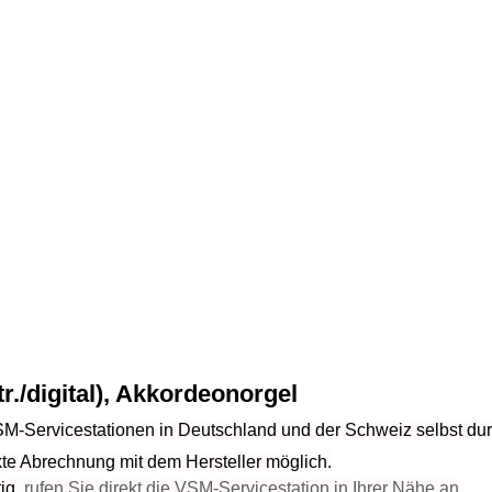
r./digital), Akkordeonorgel
SM-Servicestationen in Deutschland und der Schweiz selbst dur
kte Abrechnung mit dem Hersteller möglich.
ig,
rufen Sie direkt die VSM-Servicestation in Ihrer Nähe an.