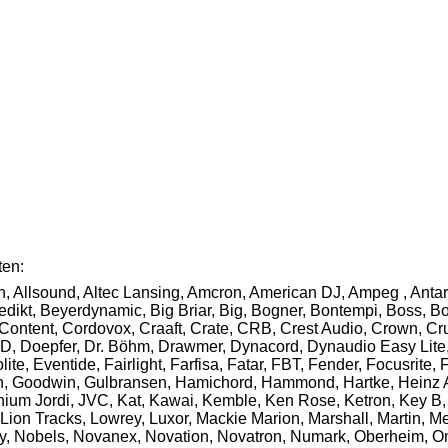
ten:
n, Allsound, Altec Lansing, Amcron, American DJ, Ampeg , Antar
ikt, Beyerdynamic, Big Briar, Big, Bogner, Bontempi, Boss, Bot
 Content, Cordovox, Craaft, Crate, CRB, Crest Audio, Crown, 
D, Doepfer, Dr. Böhm, Drawmer, Dynacord, Dynaudio Easy Lite, 
, Eventide, Fairlight, Farfisa, Fatar, FBT, Fender, Focusrite, 
 Goodwin, Gulbransen, Hamichord, Hammond, Hartke, Heinz Ahlb
enium Jordi, JVC, Kat, Kawai, Kemble, Ken Rose, Ketron, Key B,
ion Tracks, Lowrey, Luxor, Mackie Marion, Marshall, Martin, Me
, Nobels, Novanex, Novation, Novatron, Numark, Oberheim, Omni