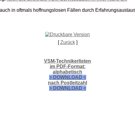
 auch in oftmals hoffnungslosen Fällen durch Erfahrungsaustau
[
Zurück
]
VSM-Technikerlisten
im PDF-Format:
alphabetisch
> DOWNLOAD <
nach Postleitzahl
> DOWNLOAD <