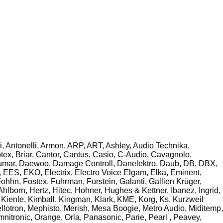
i, Antonelli, Armon, ARP, ART, Ashley, Audio Technika,
ex, Briar, Cantor, Cantus, Casio, C-Audio, Cavagnolo,
Crumar, Daewoo, Damage Controll, Danelektro, Daub, DB, DBX,
EES, EKO, Electrix, Electro Voice Elgam, Elka, Eminent,
Fohhn, Fostex, Fuhrman, Furstein, Galanti, Gallien Krüger,
orn, Hertz, Hitec, Hohner, Hughes & Kettner, Ibanez, Ingrid,
 Kienle, Kimball, Kingman, Klark, KME, Korg, Ks, Kurzweil
llotron, Mephisto, Merish, Mesa Boogie, Metro Audio, Miditemp,
tronic, Orange, Orla, Panasonic, Parie, Pearl , Peavey,