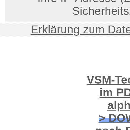
Sicherheits
Erklärung zum Date
VSM-Tec
im PD
alp
> DO